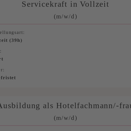
Servicekraft in Vollzeit
(m/w/d)
ellungsart:
zeit (39h)
:
rt
r:
fristet
Ausbildung als Hotelfachmann/-fra
(m/w/d)