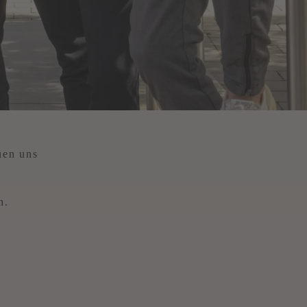
uen uns
n.