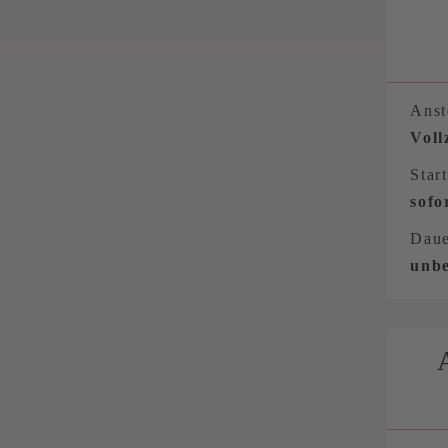
Anst
Voll
Start
sofo
Daue
unbe