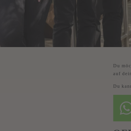
Du möch
auf de
Du kann