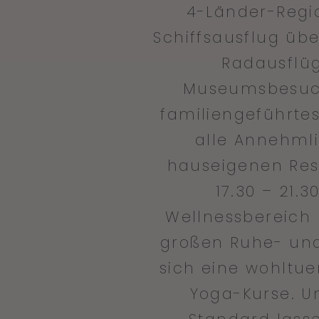
4-Länder-Regio
Schiffsausflug üb
Radausflüg
Museumsbesuche
familiengeführte
alle Annehmli
hauseigenen Res
17.30 – 21.
Wellnessbereich
großen Ruhe- und
sich eine wohltu
Yoga-Kurse. U