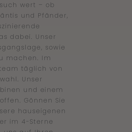
esuch wert – ob
äntis und Pfänder,
szinierende
as dabei. Unser
sgangslage, sowie
 zu machen. Im
team täglich von
swahl. Unser
abinen und einem
offen. Gönnen Sie
nsere hauseigenen
er im 4-Sterne