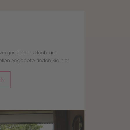
HÄF
nvergesslichen Urlaub am
Lust auf
ellen Angebote finden Sie hier.
Ihnen E
EN
MEH