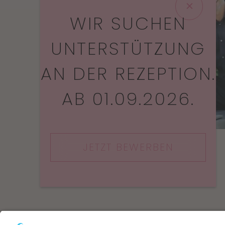
WIR SUCHEN
UNTERSTÜTZUNG
AN DER REZEPTION.
AB 01.09.2026.
JETZT BEWERBEN