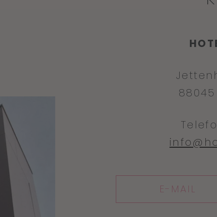
HOT
Jetten
88045
Telef
info@ho
E-MAIL